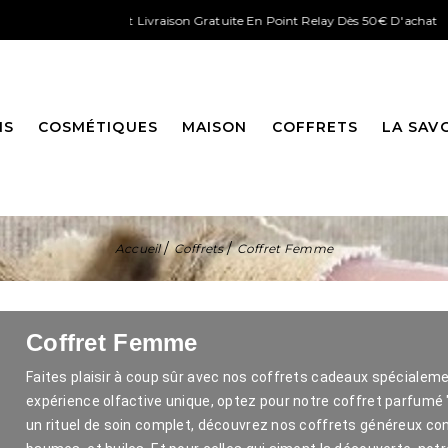
e Port Offerts Et Livraison Gratuite En Point Relay Dès 50€ D'achat
NS
COSMÉTIQUES
MAISON
COFFRETS
LA SAV
Accueil
Coffrets
Coffret Femme
Coffret Femme
Faites plaisir à coup sûr avec nos coffrets cadeaux spéciale
expérience olfactive unique, optez pour notre coffret parfumé "
un rituel de soin complet, découvrez nos coffrets généreux co