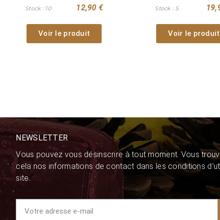
12,90 €
19,
Stock : 10
Stock : 5
Voir le produit
Voir le produit
NEWSLETTER
Vous pouvez vous désinscrire à tout moment. Vous trouv
cela nos informations de contact dans les conditions d'uti
site.