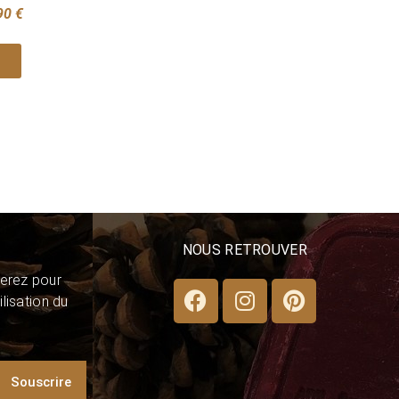
90 €
NOUS RETROUVER
erez pour
lisation du
Souscrire