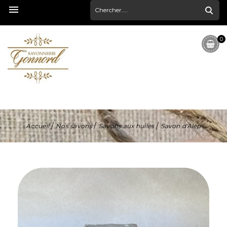

0
Accueil
Nos savons
Savons aux huiles
Savon d'Alep